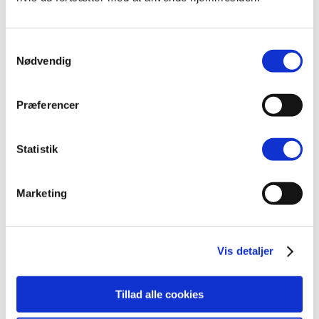
09
nov
Samtykkevalg
Nødvendig
Præferencer
Få mest muligt udbetalt i
Statistik
pension
Med en god plan kan du få mest
Marketing
muligt ud af dine
pensionsopsparinger...
Vis detaljer
30
Tillad alle cookies
nov