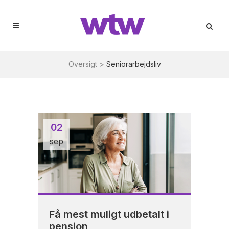
Oversigt
>
Seniorarbejdsliv
02
sep
Få mest muligt udbetalt i
pension