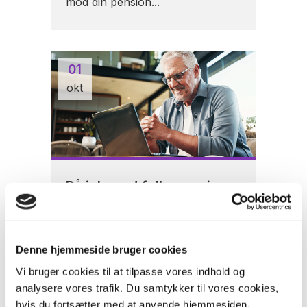
mod din pension...
01
okt
På job med folkepension
Hør, hvad det betyder for din
pensionsøkonomi, at du arbejder
og modtager folkepension
Denne hjemmeside bruger cookies
samtidig...
Vi bruger cookies til at tilpasse vores indhold og
analysere vores trafik. Du samtykker til vores cookies,
hvis du fortsætter med at anvende hjemmesiden.